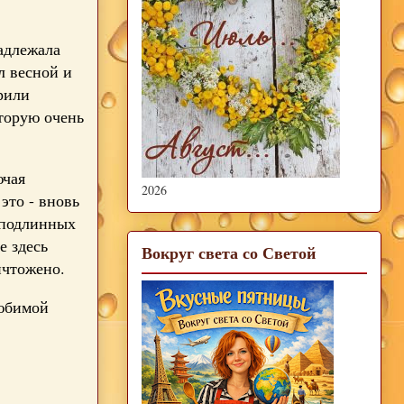
адлежала
л весной и
рили
торую очень
ючая
2026
это - вновь
 подлинных
е здесь
Вокруг света со Светой
ичтожено.
любимой