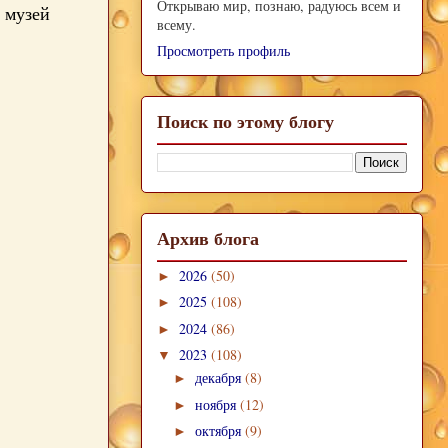
Открываю мир, познаю, радуюсь всем и
 музей
всему.
Просмотреть профиль
Поиск по этому блогу
Архив блога
2026
(50)
►
2025
(108)
►
2024
(86)
►
2023
(108)
▼
декабря
(8)
►
ноября
(12)
►
октября
(9)
►