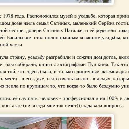
 1978 года. Расположился музей в усадьбе, которая прин
шом доме жила семья Сатиных, маленький Серёжа гости
ной сестре, дочери Сатиных Наталье, и её родители пода
гей Васильевич стал полноправным хозяином усадьбы, ко
ной части.
ла страну, усадьбу разграбили и сожгли дом дотла, вкл
 годы собирали, книги с автографами Пушкина. Так что 
ная той, что здесь была, и только единичные экземпляры
места - в его духе, и что очень важно - в людях, которы
з пепла по крупицам то, что когда-то было бездумно ун
иятно её слушать, человек - профессионал и на 100% в 
 контакте (не всегда мне так везёт))) задавала вопросы.