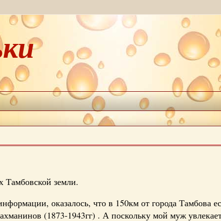
ьки
х Тамбовской земли.
нформации, оказалось, что в 150км от города Тамбова ес
Рахманинов (1873-1943гг) . А поскольку мой муж увлекае