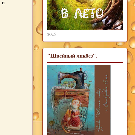
 и
2025
"Швейный ликбез".