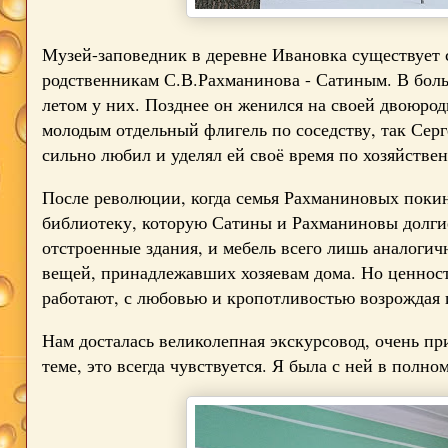
Музей-заповедник в деревне Ивановка существует с
родственникам С.В.Рахманинова - Сатиным. В боль
летом у них. Позднее он женился на своей двоюрод
молодым отдельный флигель по соседству, так Сер
сильно любил и уделял ей своё время по хозяйствен
После революции, когда семья Рахманиновых покину
библиотеку, которую Сатины и Рахманиновы долгие
отстроенные здания, и мебель всего лишь аналогич
вещей, принадлежавших хозяевам дома. Но ценность 
работают, с любовью и кропотливостью возрождая и
Нам досталась великолепная экскурсовод, очень пр
теме, это всегда чувствуется. Я была с ней в полном